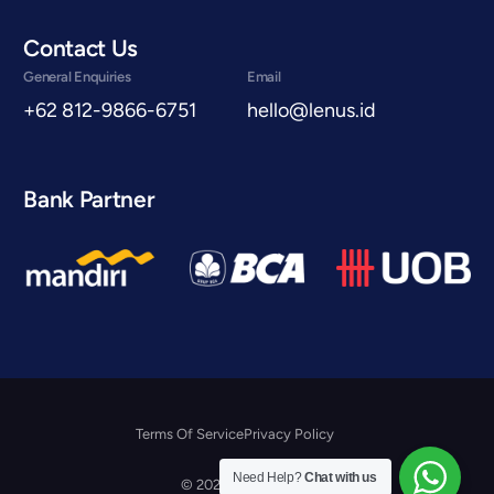
Contact Us
General Enquiries
Email
+62 812-9866-6751
hello@lenus.id
Bank Partner
Terms Of Service
Privacy Policy
Konsultasi Gratis
Need Help?
Chat with us
© 2026 Lenus.id