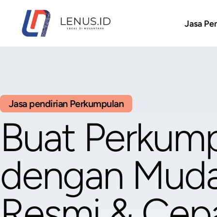
Jasa Pen
Jasa pendirian Perkumpulan
Buat Perkum
dengan Muda
Resmi
& Cepa