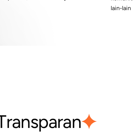
lain-lain
T
r
a
n
s
p
a
r
a
n