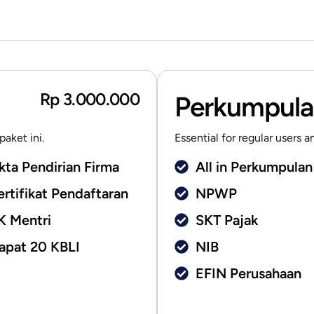
Rp 3.000.000
Perkumpulan
aket ini.
Essential for regular users 
kta Pendirian Firma
All in Perkumpulan
ertifikat Pendaftaran
NPWP
K Mentri
SKT Pajak
apat 20 KBLI
NIB
EFIN Perusahaan