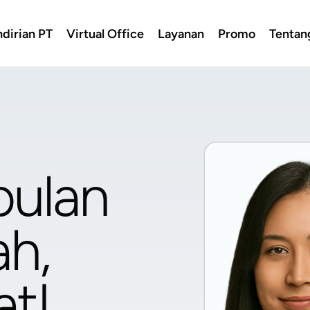
dirian PT
Virtual Office
Layanan
Promo
Tentan
pulan
h,
t!