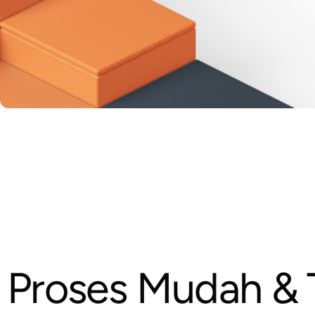
P
r
o
s
e
s
M
u
d
a
h
&