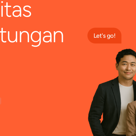
itas
itungan
Let's go!