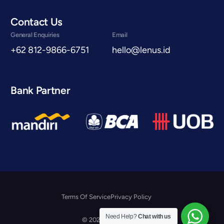
Contact Us
General Enquiries
Email
+62 812-9866-6751
hello@lenus.id
Bank Partner
Terms Of Service
Privacy Policy
Konsultasi Gratis
Need Help?
Chat with us
© 2026 Lenus.id