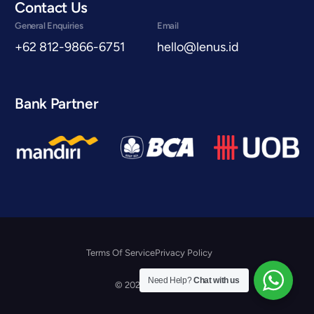
Contact Us
General Enquiries
Email
+62 812-9866-6751
hello@lenus.id
Bank Partner
Terms Of Service
Privacy Policy
Konsultasi Gratis
Need Help?
Chat with us
© 2026 Lenus.id