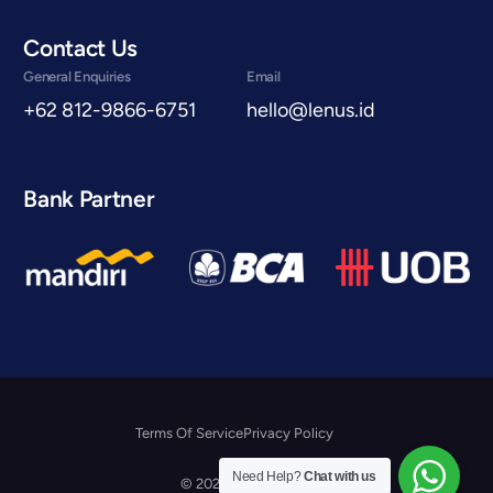
Contact Us
General Enquiries
Email
+62 812-9866-6751
hello@lenus.id
Bank Partner
Terms Of Service
Privacy Policy
Konsultasi Gratis
Need Help?
Chat with us
© 2026 Lenus.id