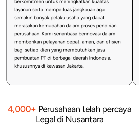
berkomitmen untuk meningkatkan kualitas
berdiri
layanan serta memperluas jangkauan agar
di
semakin banyak pelaku usaha yang dapat
atas
merasakan kemudahan dalam proses pendirian
dasar
perusahaan. Kami senantiasa berinovasi dalam
yang
memberikan pelayanan cepat, aman, dan efisien
legal,
bagi setiap klien yang membutuhkan jasa
aman,
pembuatan PT di berbagai daerah Indonesia,
dan
khususnnya di kawasan Jakarta.
terpercaya.
4,000+
Perusahaan telah percaya
Legal di Nusantara