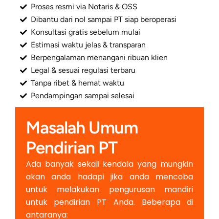
Proses resmi via Notaris & OSS
Dibantu dari nol sampai PT siap beroperasi
Konsultasi gratis sebelum mulai
Estimasi waktu jelas & transparan
Berpengalaman menangani ribuan klien
Legal & sesuai regulasi terbaru
Tanpa ribet & hemat waktu
Pendampingan sampai selesai
Masalah Umum
Pendirian PT
Ada banyak sekali kendala yang mungkin
akan anda hadapi jika anda mencoba
untuk melakukan pengurusan mandiri
untuk pendirian PT Anda. Beberapa di
antaranya: