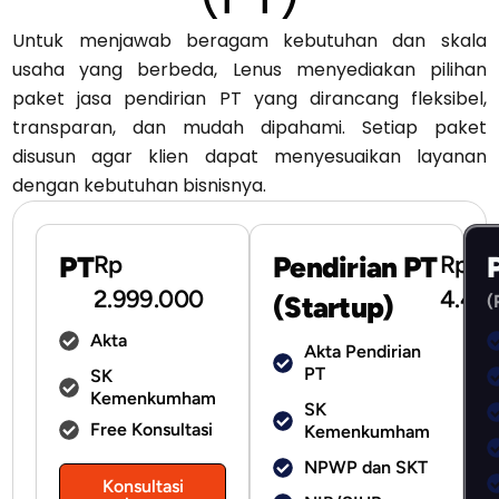
Untuk menjawab beragam kebutuhan dan skala
usaha yang berbeda, Lenus menyediakan pilihan
paket jasa pendirian PT yang dirancang fleksibel,
transparan, dan mudah dipahami. Setiap paket
disusun agar klien dapat menyesuaikan layanan
dengan kebutuhan bisnisnya.
PT
Rp
Pendirian PT
Rp
2.999.000
4.49
(Startup)
(
Akta
Akta Pendirian
PT
SK
Kemenkumham
SK
Free Konsultasi
Kemenkumham
NPWP dan SKT
Konsultasi