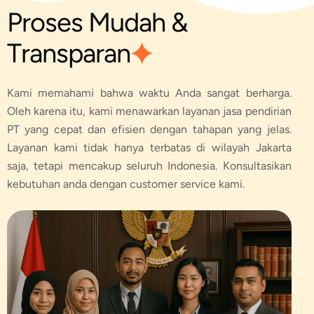
P
r
o
s
e
s
M
u
d
a
h
&
T
r
a
n
s
p
a
r
a
n
Kami memahami bahwa waktu Anda sangat berharga.
Oleh karena itu, kami menawarkan layanan jasa pendirian
PT yang cepat dan efisien dengan tahapan yang jelas.
Layanan kami tidak hanya terbatas di wilayah Jakarta
saja, tetapi mencakup seluruh Indonesia. Konsultasikan
kebutuhan anda dengan customer service kami.