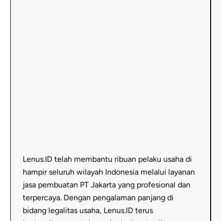
membantu
4000+
pelaku
usaha,
Jasa
pendirian
PT
kami
di
Jakarta
hadir
untuk
Lenus.ID telah membantu ribuan pelaku usaha di
memastikan
hampir seluruh wilayah Indonesia melalui layanan
setiap
jasa pembuatan PT Jakarta yang profesional dan
langkah
terpercaya. Dengan pengalaman panjang di
bisnis
bidang legalitas usaha, Lenus.ID terus
Anda