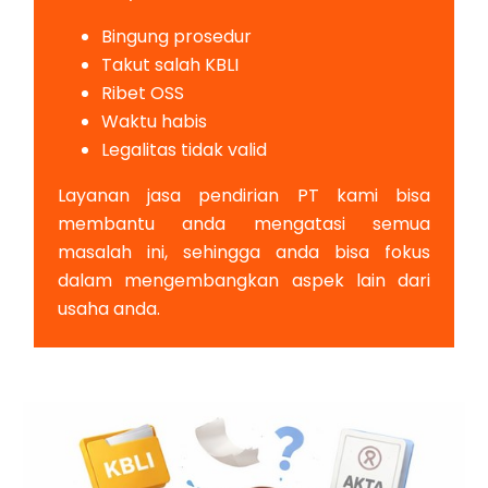
Bingung prosedur
Takut salah KBLI
Ribet OSS
Waktu habis
Legalitas tidak valid
Layanan jasa pendirian PT kami bisa
membantu anda mengatasi semua
masalah ini, sehingga anda bisa fokus
dalam mengembangkan aspek lain dari
usaha anda.