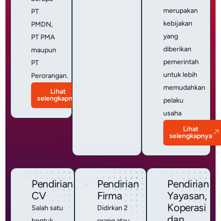
merupakan
PT
kebijakan
PMDN,
yang
PT PMA
diberikan
maupun
pemerintah
PT
untuk lebih
Perorangan.
memudahkan
Lihat
selengkapnya
pelaku
usaha
Lihat
selengkapnya
Pendirian
Pendirian
Pendirian
CV
Firma
Yayasan,
Koperasi
Salah satu
Didirkan 2
dan
bentuk
orang atau