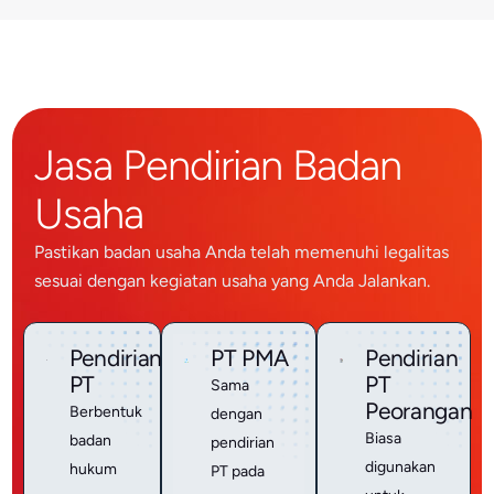
Jasa Pendirian Badan
Usaha
Pastikan badan usaha Anda telah memenuhi legalitas
sesuai dengan kegiatan usaha yang Anda Jalankan.
Pendirian
PT PMA
Pendirian
PT
PT
Sama
Peorangan
Berbentuk
dengan
Biasa
badan
pendirian
digunakan
hukum
PT pada