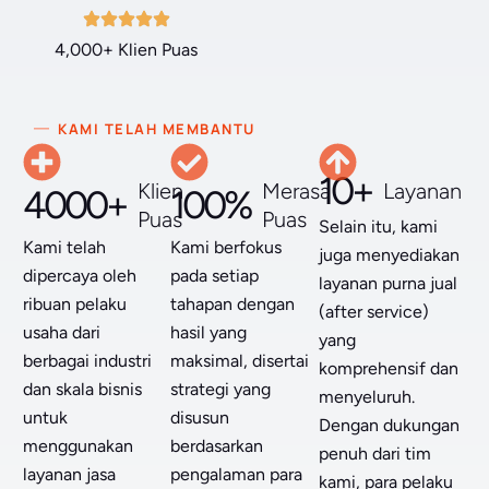
4,000+ Klien Puas
KAMI TELAH MEMBANTU
10+
Klien
Merasa
Layanan
4000+
100%
Puas
Puas
Selain itu, kami
Kami telah
Kami berfokus
juga menyediakan
dipercaya oleh
pada setiap
layanan purna jual
ribuan pelaku
tahapan dengan
(after service)
usaha dari
hasil yang
yang
berbagai industri
maksimal, disertai
komprehensif dan
dan skala bisnis
strategi yang
menyeluruh.
untuk
disusun
Dengan dukungan
menggunakan
berdasarkan
penuh dari tim
layanan jasa
pengalaman para
kami, para pelaku