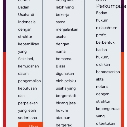
Perkumpula
Badan
lebih yang
Badan
Usaha di
bekerja
hukum
Indonesia
sama
nirlaba/non-
dengan
menjalankan
profit,
struktur
usaha
berbentuk
kepemilikan
dengan
badan
yang
nama
hukum,
fleksibel,
bersama.
didirkan
kemudahan
Biasa
beradasarkan
dalam
digunakan
akta
pengambilan
oleh pelaku
notaris
keputusan
usaha yang
dengan
dan
bergerak di
struktur
perpajakan
bidang jasa
kepengurusan
yang lebih
hukum
yang
sederhana.
ataupun
ditentukan
bergerak
Lihat