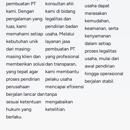
pembuatan PT
konsultan ahli
usaha dapat
kami. Dengan
kami di bidang
merasakan
pengalaman yang
legalitas dan
kemudahan,
luas, kami
pendirian badan
keamanan, serta
memahami setiap
usaha. Melalui
kenyamanan
kebutuhan unik
layanan jasa
dalam setiap
dari masing-
pembuatan PT
proses legalitas
masing klien dan
yang profesional
usaha, mulai dari
memberikan solusi
dan transparan,
awal pendirian
yang tepat agar
kami membantu
hingga operasional
proses pendirian
pelaku usaha
berjalan stabil.
perusahaan
mencapai efisiensi
berjalan lancar dan
tanpa
sesuai ketentuan
mengabaikan
hukum yang
ketelitian.
berlaku.