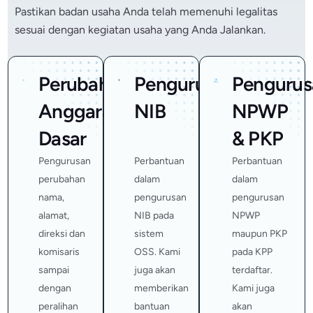
Pastikan badan usaha Anda telah memenuhi legalitas
sesuai dengan kegiatan usaha yang Anda Jalankan.
Perubahan
Pengurusan
Pengurus
Anggaran
NIB
NPWP
Dasar
& PKP
Pengurusan
Perbantuan
Perbantuan
perubahan
dalam
dalam
nama,
pengurusan
pengurusan
alamat,
NIB pada
NPWP
direksi dan
sistem
maupun PKP
komisaris
OSS. Kami
pada KPP
sampai
juga akan
terdaftar.
dengan
memberikan
Kami juga
peralihan
bantuan
akan