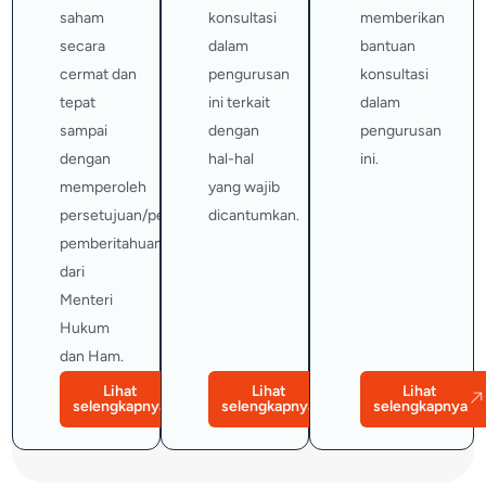
saham
konsultasi
memberikan
secara
dalam
bantuan
cermat dan
pengurusan
konsultasi
tepat
ini terkait
dalam
sampai
dengan
pengurusan
dengan
hal-hal
ini.
memperoleh
yang wajib
persetujuan/penerimaan
dicantumkan.
pemberitahuan
dari
Menteri
Hukum
dan Ham.
Lihat
Lihat
Lihat
selengkapnya
selengkapnya
selengkapnya