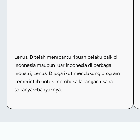
berdiri
sejak
2012,
berlokasi
di
pusat
Jakarta
Lenus.ID telah membantu ribuan pelaku baik di
dengan
Indonesia maupun luar Indonesia di berbagai
pengalaman
industri, Lenus.ID juga ikut mendukung program
membantu
pemerintah untuk membuka lapangan usaha
ribuan
sebanyak-banyaknya.
pelaku
usaha.