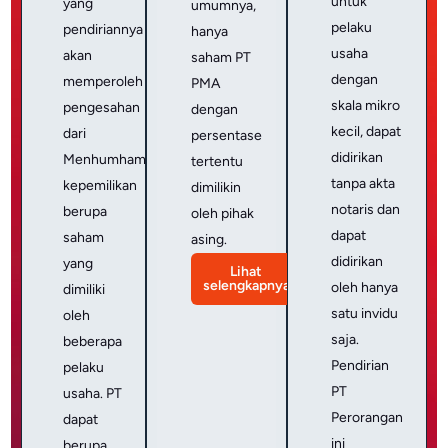
untuk
yang
umumnya,
pelaku
pendiriannya
hanya
usaha
akan
saham PT
dengan
memperoleh
PMA
skala mikro
pengesahan
dengan
kecil, dapat
dari
persentase
didirikan
Menhumham,
tertentu
tanpa akta
kepemilikan
dimilikin
notaris dan
berupa
oleh pihak
dapat
saham
asing.
didirikan
yang
Lihat
selengkapnya
oleh hanya
dimiliki
satu invidu
oleh
saja.
beberapa
Pendirian
pelaku
PT
usaha. PT
Perorangan
dapat
ini
berupa