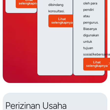
selengkapnya
oleh para
dibindang
pendiri
konsultasi.
atau
Lihat
selengkapnya
pengurus.
Biasanya
digunakan
untuk
tujuan
sosial/kebersama
Lihat
selengkapnya
Perizinan Usaha